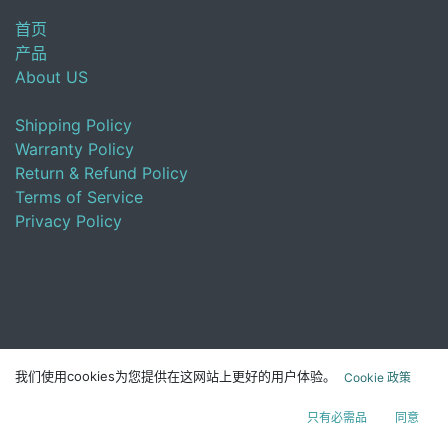
首页
产品
About US
Shipping Policy
Warranty Policy
Return & Refund Policy
Terms of Service
Privacy Policy
About MelGeek
我们使用cookies为您提供在这网站上更好的用户体验。
Cookie 政策
MelGeek, is a group of young innovators creating cost-
effective mechanical keyboards and useful peripherals for
只有必需品
同意
the community. Our mission is to create affordable