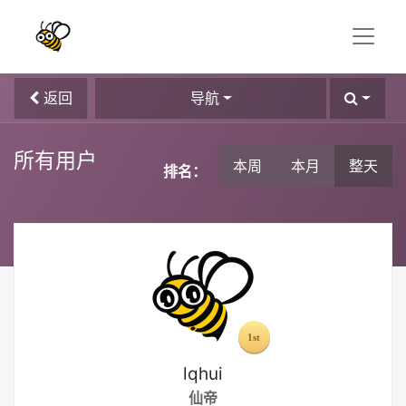
返回
导航
所有用户
本周
本月
整天
排名：
lqhui
仙帝