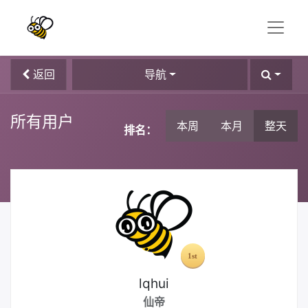
返回
导航
所有用户
本周
本月
整天
排名：
lqhui
仙帝