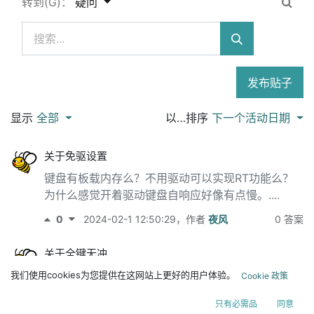
转到(G)：
疑问
发布贴子
显示
全部
以…排序
下一个活动日期
关于免驱设置
键盘有板载内存么？不用驱动可以实现RT功能么？
为什么感觉开着驱动键盘自响应好像有点慢。....
0
2024-02-1 12:50:29
，作者
夜风
0 答案
关于全键无冲
为啥全键无冲是个开关选项，开着有什么弊端么？....
我们使用cookies为您提供在这网站上更好的用户体验。
Cookie 政策
0
2024-01-31 16:17:49
，作者
夜风
1 答案
只有必需品
同意