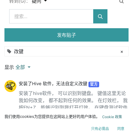
转到(G)：
疑问
发布贴子
改键
×
显示
全部
安装了Hive 软件，无法自定义改键
官方
安装了hive软件， 可以识别到键盘。 键值这里无论
我如何改变， 都不起到任何的效果。 在灯效栏， 我
按FN+Z，能够识别到我打开灯效。 在键盘测试软件
里面， WIN键和ALT键的位置， 和真实键盘上的位
我们使用cookies为您提供在这网站上更好的用户体验。
Cookie 政策
置互换。 所以我无法通过键值这里来调整正确的
WIN键以及ALT键， 寻求帮助。 在这里放置您的问
只有必需品
同意