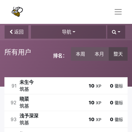
返回
导航
所有用户
本周
本月
整天
排名：
未生今
91
10
0
XP
徽标
筑基
晓菜
92
10
0
XP
徽标
筑基
浅予深深
93
10
0
XP
徽标
筑基