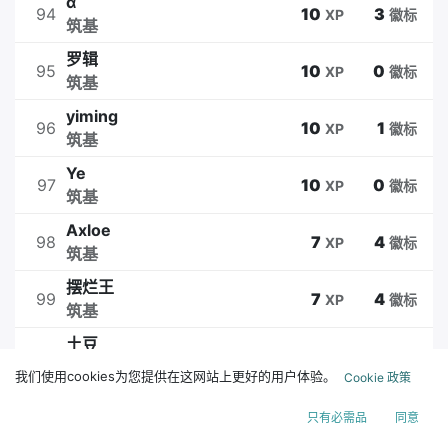
α
94
10
3
XP
徽标
筑基
罗辑
95
10
0
XP
徽标
筑基
yiming
96
10
1
XP
徽标
筑基
Ye
97
10
0
XP
徽标
筑基
Axloe
98
7
4
XP
徽标
筑基
摆烂王
99
7
4
XP
徽标
筑基
土豆
100
7
0
XP
徽标
筑基
我们使用cookies为您提供在这网站上更好的用户体验。
Cookie 政策
李敬礼
101
7
0
XP
徽标
只有必需品
同意
筑基