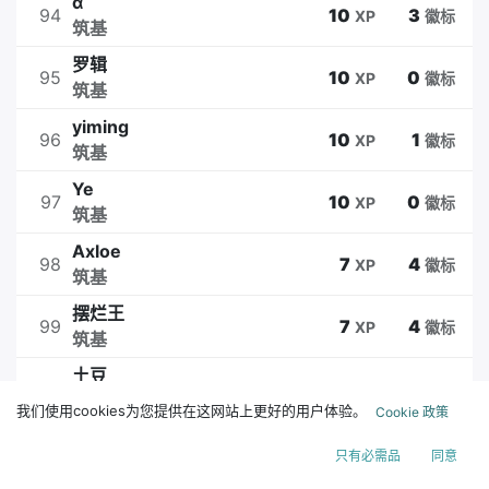
α
94
10
3
XP
徽标
筑基
罗辑
95
10
0
XP
徽标
筑基
yiming
96
10
1
XP
徽标
筑基
Ye
97
10
0
XP
徽标
筑基
Axloe
98
7
4
XP
徽标
筑基
摆烂王
99
7
4
XP
徽标
筑基
土豆
100
7
0
XP
徽标
筑基
我们使用cookies为您提供在这网站上更好的用户体验。
Cookie 政策
李敬礼
101
7
0
XP
徽标
只有必需品
同意
筑基