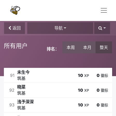
返回
导航
所有用户
本周
本月
整天
排名：
未生今
91
10
0
XP
徽标
筑基
晓菜
92
10
0
XP
徽标
筑基
浅予深深
93
10
0
XP
徽标
筑基